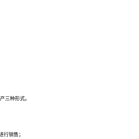
产三种形式。
进行销售；