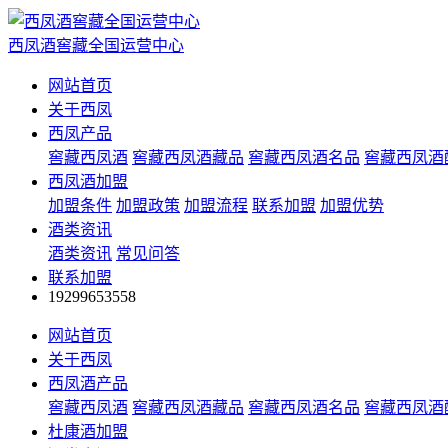
西凤酒窖藏全国运营中心
网站首页
关于西凤
西凤产品
窖藏西凤酒
窖藏西凤酒藏品
窖藏西凤酒名品
窖藏西凤酒
西凤酒加盟
加盟条件
加盟政策
加盟流程
联系加盟
加盟优势
酒类资讯
酒类资讯
常见问答
联系加盟
19299653558
网站首页
关于西凤
西凤酒产品
窖藏西凤酒
窖藏西凤酒藏品
窖藏西凤酒名品
窖藏西凤酒
杜康酒加盟