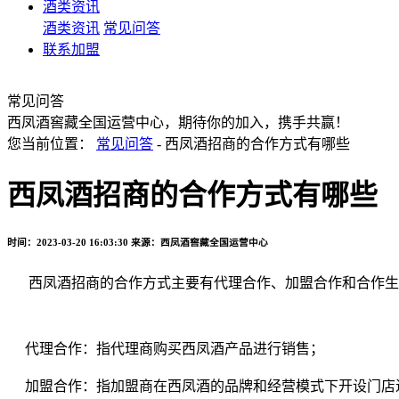
酒类资讯
酒类资讯
常见问答
联系加盟
常见问答
西凤酒窖藏全国运营中心，期待你的加入，携手共赢！
您当前位置：
常见问答
- 西凤酒招商的合作方式有哪些
西凤酒招商的合作方式有哪些
时间：2023-03-20 16:03:30
来源：西凤酒窖藏全国运营中心
西凤酒招商的合作方式主要有代理合作、加盟合作和合作生
代理合作：指代理商购买西凤酒产品进行销售；
加盟合作：指加盟商在西凤酒的品牌和经营模式下开设门店