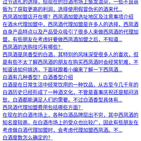
过节送礼的选择，但现在的白酒市场上鱼龙混杂，一些不良商
贩为了获取更高的利润，选择使用假冒伪劣的酒来代...
西凤酒加盟店开在哪？西凤酒加盟选址地区及注意事项介绍
在酒水代理加盟中，西凤酒代理加盟是许多人的选择，西凤酒
自身产品特点以及产品受众吸引了很多人来做西凤酒的代理加
盟，有些朋友在考虑好要做西凤酒加盟之后，不知道...
西凤酒的选购技巧有哪些？
西凤酒是凤香型的白酒，其特别的风味深受很多人的喜欢，但
是有些不太了解西凤酒的朋友在购买西凤酒时会经常犯难，不
知道该如何挑选，下面就跟着小编来了解一下西凤酒...
白酒有几种香型？白酒香型介绍
白酒是在日常生活中经常饮用的一种饮品，从古至今几千年的
白酒历史已经形成了一种酒文化，不管是喜事庆祝还是郁闷消
愁，白酒都能满足人们的需要。不过白酒香型具体有...
西凤酒代理加盟费用包括哪些方面？
在现在的白酒市场上，各种白酒品牌层出不穷，其中西凤酒的
知名度较高，在白酒市场上的受众也比较广，因此有些朋友在
考虑做白酒代理加盟时，会考虑代理加盟西凤酒。不...
白酒度数怎么确定的？