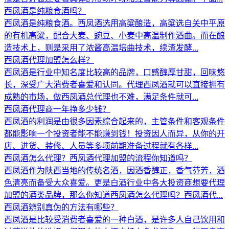
西凤酒是纯粮食酒吗？
西凤酒是纯粮食酒。西凤酒选用高粱酿造，高粱选自关中平原
的有机高粱，配合大麦、豌豆、小麦中高温制作酒曲。而在酿
造技术上，则是采用了浓酱高温培曲技术，续渣发酵...
西凤酒代理加盟怎么样？
西凤酒是行业中知名度比较高的品牌，口感醇厚甘甜，回味悠
长，深受广大消费者喜爱和认同。代理西凤酒就可以直接拥有
成熟的市场，做西凤酒总代理也不难，满足条件就可...
西凤酒代理商一年挣多少钱？
西凤酒的利润是由很多因素综合起来的，主管条件和客观条件
都能影响一个投资者能不能赚到钱！投资因人而异，从你的开
店、进货、装修、人员等多项前期准备过程就有各样...
西凤酒怎么代理？西凤酒代理加盟的流程你知道吗？
西凤酒作为陕西当地的传统名酒，因酒香醇正，香气芬芳，酒
色清亮而备受大众喜爱。更是白酒行业中各大投资商想要代理
加盟的酒类品牌，那么你知道西凤酒怎么代理吗？西凤酒代...
西凤酒辨别真伪的方法有哪些？
西凤酒是比较受消费者喜爱的一种白酒，是许多人自己饮用和