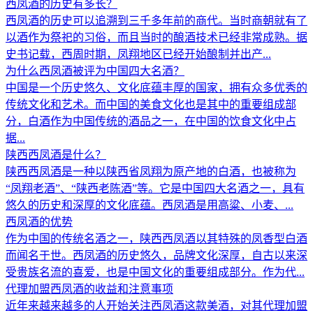
西凤酒的历史有多长？
西凤酒的历史可以追溯到三千多年前的商代。当时商朝就有了
以酒作为祭祀的习俗，而且当时的酿酒技术已经非常成熟。据
史书记载，西周时期，凤翔地区已经开始酿制并出产...
为什么西凤酒被评为中国四大名酒？
中国是一个历史悠久、文化底蕴丰厚的国家，拥有众多优秀的
传统文化和艺术。而中国的美食文化也是其中的重要组成部
分，白酒作为中国传统的酒品之一，在中国的饮食文化中占
据...
陕西西凤酒是什么？
陕西西凤酒是一种以陕西省凤翔为原产地的白酒，也被称为
“凤翔老酒”、“陕西老陈酒”等。它是中国四大名酒之一，具有
悠久的历史和深厚的文化底蕴。西凤酒是用高粱、小麦、...
西凤酒的优势
作为中国的传统名酒之一，陕西西凤酒以其特殊的凤香型白酒
而闻名于世。西凤酒的历史悠久，品牌文化深厚，自古以来深
受贵族名流的喜爱，也是中国文化的重要组成部分。作为代...
代理加盟西凤酒的收益和注意事项
近年来越来越多的人开始关注西凤酒这款美酒，对其代理加盟