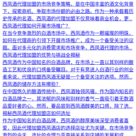
西凤酒代理加盟的市场竞争策略，是在中国丰富的酒文化背景
下，探索商机、争取市场份额的必由之路。作为一种承载着历
史传承的名酒，西凤酒的代理加盟不仅意味着商业机会，更...
西凤酒代理如何开展市场推广？
在当今竞争激烈的白酒市场中，西凤酒作为一颗璀璨的明珠，
如何在代理商的引领下开展市场推广，成为一个备受关注的议
题。面对多元化的消费需求和市场竞争，西凤酒代理的市场...
西凤酒代理加盟的优势与挑战全揭秘
西凤酒作为中国知名的白酒品牌，在市场上一直以其别样的酿
造工艺和优良的口感备受瞩目。对于有意进入白酒行业的创业
者来说，代理加盟西凤酒无疑是一个备受关注的选项。然而...
西凤酒的储存方法有哪些？
在中国悠久的酿酒传统中，西凤酒独领风骚，作为国内知名的
白酒品牌之一，其浓郁的风味和别样的香气一直吸引着无数酒
品爱好者的心。然而，要品尝到西凤酒醇美的口感，除了选...
揭秘西凤酒代理加盟店如何选址
作为中国知名的白酒品牌，西凤酒的醇厚美味深受消费者喜
爱，因此代理加盟西凤酒店的选择店址尤为关键。在市场竞争
激烈的今天，选址的合理与否直接关系到店铺的发展和成