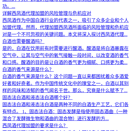
功。...
详解西凤酒代理加盟的风险管理与危机应对
西凤酒作为中国白酒行业的代表之一，吸引了众多企业和个人
加盟代理。然而，代理加盟西凤酒所面临的风险管理和危机应
对是一个不可忽视的关键问题。本文将深入探讨西凤酒代理...
白酒也需要醒酒吗？
是的，白酒在饮用前有时需要进行醒酒。醒酒是将白酒暴露在
空气中，让其与空气中的氧气接触一段时间，以改变酒的香气
和口感。醒酒的目的是让白酒的香气更为细腻、口感更为柔...
白酒的香气来源是什么？
白酒的香气来源是什么？这个问题一直以来都困扰着众多酒爱
好者和好奇者。作为中国传统文化中的瑰宝之一，白酒以其别
样的风味和浓郁的香气闻名于世。那么，究竟是什么赋予了...
固态法白酒和液态法白酒哪个好？
固态法白酒和液态法白酒是两种不同的白酒生产工艺，它们各
有特点。 1、固态法白酒：固态发酵是指使用固态酒曲（一种
混合了发酵微生物和酒曲的混合物）进行发酵的方...
西凤酒代理加盟的要求是什么？