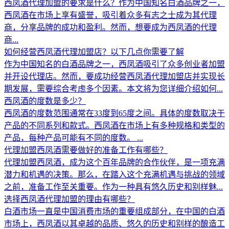
西凤酒代理加盟的要求是什么？作为中国知名白酒品牌之一，
西凤酒在市场上享有盛誉，吸引着众多有志之士成为其代理
商，分享品牌的成功和盈利。然而，想要成为西凤酒的代理
商...
如何经营西凤酒代理加盟店？以下几点你需要了解
作为中国知名的白酒品牌之一，西凤酒吸引了众多创业者加盟
并开设代理店。然而，要成功经营西凤酒代理加盟店并实现长
期发展，需要综合考虑多个因素。本文将为您详细介绍如何...
西凤酒的度数是多少？
西凤酒的度数范围通常在33度到65度之间。具体的度数取决于
产品的不同系列和款式。西凤酒在市场上有多种规格和类型的
产品，每种产品可能有不同的度数。 ...
代理加盟西凤酒需要做好的准备工作有哪些？
代理加盟西凤酒，成为这个百年品牌的合作伙伴，是一项充满
潜力和机遇的决策。那么，在踏入这个充满机遇与挑战的领域
之前，准备工作至关重要。作为一种具有悠久历史和别样魅...
选择西凤酒代理加盟的理由有哪些？
白酒市场一直是中国消费市场的重要组成部分，在中国的白酒
市场上，西凤酒以其卓越的品质、悠久的历史和别样的酿造工