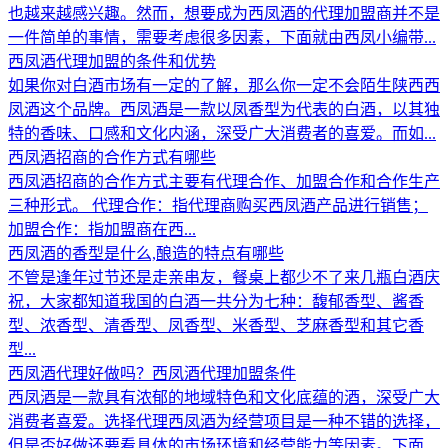
也越来越感兴趣。然而，想要成为西凤酒的代理加盟商并不是
一件简单的事情，需要考虑很多因素，下面就由西凤小编带...
西凤酒代理加盟的条件和优势
如果你对白酒市场有一定的了解，那么你一定不会陌生陕西西
凤酒这个品牌。西凤酒是一款以凤香型为代表的白酒，以其独
特的香味、口感和文化内涵，深受广大消费者的喜爱。而如...
西凤酒招商的合作方式有哪些
西凤酒招商的合作方式主要有代理合作、加盟合作和合作生产
三种形式。 代理合作：指代理商购买西凤酒产品进行销售；
加盟合作：指加盟商在西...
西凤酒的香型是什么,酿造的特点有哪些
不管是逢年过节还是走亲串友，餐桌上都少不了来几瓶白酒庆
祝，大家都知道我国的白酒一共分为七种：馥郁香型、酱香
型、浓香型、清香型、凤香型、米香型、芝麻香型和其它香
型...
西凤酒代理好做吗？西凤酒代理加盟条件
西凤酒是一款具有浓郁的地域特色和文化底蕴的酒，深受广大
消费者喜爱。选择代理西凤酒为经营项目是一种不错的选择，
但是否好做还要看具体的市场环境和经营能力等因素。下面...