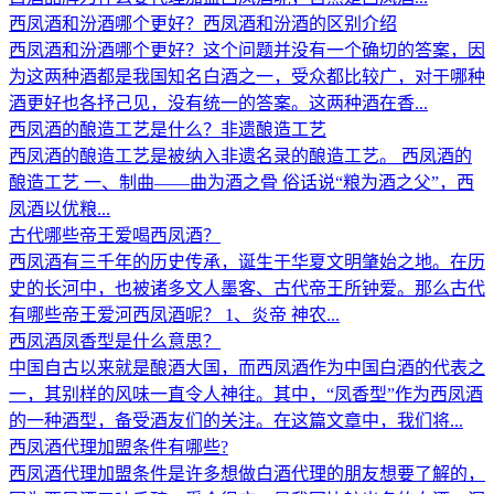
西凤酒和汾酒哪个更好？西凤酒和汾酒的区别介绍
西凤酒和汾酒哪个更好？这个问题并没有一个确切的答案，因
为这两种酒都是我国知名白酒之一，受众都比较广，对于哪种
酒更好也各抒己见，没有统一的答案。这两种酒在香...
西凤酒的酿造工艺是什么？非遗酿造工艺
西凤酒的酿造工艺是被纳入非遗名录的酿造工艺。 西凤酒的
酿造工艺 一、制曲——曲为酒之骨 俗话说“粮为酒之父”，西
凤酒以优粮...
古代哪些帝王爱喝西凤酒？
西凤酒有三千年的历史传承，诞生于华夏文明肇始之地。在历
史的长河中，也被诸多文人墨客、古代帝王所钟爱。那么古代
有哪些帝王爱河西凤酒呢？ 1、炎帝 神农...
西凤酒凤香型是什么意思？
中国自古以来就是酿酒大国，而西凤酒作为中国白酒的代表之
一，其别样的风味一直令人神往。其中，“凤香型”作为西凤酒
的一种酒型，备受酒友们的关注。在这篇文章中，我们将...
西凤酒代理加盟条件有哪些?
西凤酒代理加盟条件是许多想做白酒代理的朋友想要了解的，