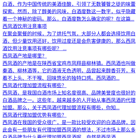
白酒，作为中国传统的美酒佳酿，引领了无数饕餮之徒的味蕾
探索。然而，除了醇美的风味，白酒度数这一数字，似乎隐藏
着一个神秘的密码。那么，白酒度数怎么确定的呢？在这篇...
西凤酒饮用注意事项
在聚会聚餐的时候，为了烘托气氛，大部分人都会选择饮用白
酒，但少量饮用还好，饮用过度还是会危害健康的，那么西凤
酒饮用注意事项有哪些呢？ ...
西凤酒产地是哪里？
西凤酒的产地是在陕西省宝鸡市凤翔县柳林镇。西凤酒也叫做
秦酒、柳林酒等，它的酒液无色透明，品尝起来醇香芬芳，有
着不上头、不干喉、回味悠长的独特口感。西凤酒的...
西凤酒代理加盟流程有哪些？
西凤酒，是我国白酒市场上知名度很高、品牌美誉度也很好的
白酒品牌之一。这些年，越来越多的人开始从事西凤酒的代理
加盟。那么，关于西凤酒代理加盟流程有哪些，你知...
西凤酒代理加盟优势有哪些？
西凤酒在我国的受众很广，是一款比较受欢迎的白酒品牌，因
此会有一些朋友有代理加盟西凤酒的想法，不过市场上那么多
白酒品牌为什么要代理加盟西凤酒呢，自然是西凤酒...