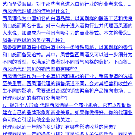
艺而备受瞩目。对于那些有意进入白酒行业的创业者来说，...
西凤酒代理加盟的流程是什么？
西凤酒作为中国知名的白酒品牌，以其别样的酿造工艺和优良
的口感而闻名于世。对于有志于进入酒类行业并代理西凤酒的
人来说，加盟成为一种具有吸引力的商业模式。本文将带您...
凤香型西凤酒的类型有几种？
凤香型西凤酒是中国白酒中的一类特殊风格，以其别样的香气
和口感而备受追捧。其中，凤香型西凤酒又可以进一步细分为
不同的香型，以满足消费者对不同香气风格的偏好。下面将...
西凤酒代理常见的销售渠道有哪些？
西凤酒代理作为一个充满机遇和挑战的行业，销售渠道的选择
至关重要。西凤酒代理的销售渠道不同，会对其经营和收益产
生不同的影响，需要通过合适的销售渠道将产品推向市场，...
代理西凤酒的潜在好处有哪些？
1、提升个人形象 代理西凤酒是一个商业机会，它可以帮助你
建立自己的品牌形象和商业关系。如果你做得好，你的代理业
务可能会引起其他企业家的关注，...
代理西凤酒一年能挣多少钱？有哪些影响收益的因素？
代理西凤酒一年能挣多少钱？这是许多人关注的话题。西凤酒