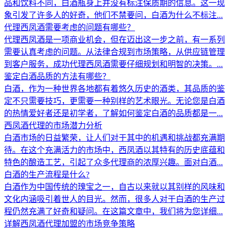
品和饮料不同，白酒瓶身上并没有标注保质期的信息。这一现
象引发了许多人的好奇，他们不禁要问，白酒为什么不标注...
代理西凤酒需要考虑的问题有哪些？
代理西凤酒是一项商业机会，但在迈出这一步之前，有一系列
需要认真考虑的问题。从法律合规到市场策略，从供应链管理
到客户服务，成功代理西凤酒需要仔细规划和明智的决策。...
鉴定白酒品质的方法有哪些？
白酒，作为一种世界各地都有着悠久历史的酒类，其品质的鉴
定不只需要技巧，更需要一种别样的艺术眼光。无论您是白酒
的热情爱好者还是初学者，了解如何鉴定白酒的品质都是一...
西凤酒代理的市场潜力分析
白酒市场的日益繁荣，让人们对于其中的机遇和挑战都充满期
待。在这个充满活力的市场中，西凤酒以其特有的历史底蕴和
特色的酿造工艺，引起了众多代理商的浓厚兴趣。面对白酒...
白酒的生产流程是什么?
白酒作为中国传统的瑰宝之一，自古以来就以其别样的风味和
文化内涵吸引着世人的目光。然而，很多人对于白酒的生产过
程仍然充满了好奇和疑问。在这篇文章中，我们将为您详细...
详解西凤酒代理加盟的市场竞争策略