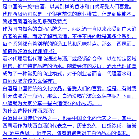
是中国的一款*白酒，以其别样的香味和口感深受人们喜爱。
代理西凤酒可以是一个很有前途的商业模式，但是到底能不...
简述西凤酒的常见系列及特点
作为国内知名的白酒品牌之一，西凤酒一直以来都受到广大消
费者的青睐。而要了解西凤酒，不得不提的就是其多个系列，
每个系列都有着别样的酿造工艺和风味特点。那么，西凤酒...
如何做好酒水代理加盟？
酒水代理是指代理商通过与酒厂或经销商合作，以在指定区域
销售、推广特定品牌的酒水。随着经济的发展，酒水代理加盟
成为了一种常见的商业模式，对于创业者而言，代理酒水可...
白酒没喝完该怎么保存？
白酒是中国传统的文化饮品，备受人们的喜爱。但是，有时我
们无法喝完一瓶酒，那么，白酒没喝完该怎么保存呢？下面，
小编就为大家分享一些白酒保存的小技巧。 ...
为什么选择代理西凤酒？
白酒是中国传统饮品之一，也是中国文化的代表之一。其中，
西凤酒作为陕西白酒的代表之一，历史悠久，口感浓郁，被誉
为“酒中西凤”。近年来，随着消费者对于白酒品质的追求...